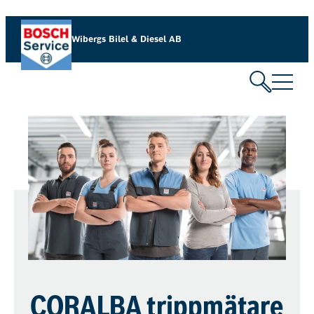
Wibergs Bilel & Diesel AB
CORALBA trippmätare