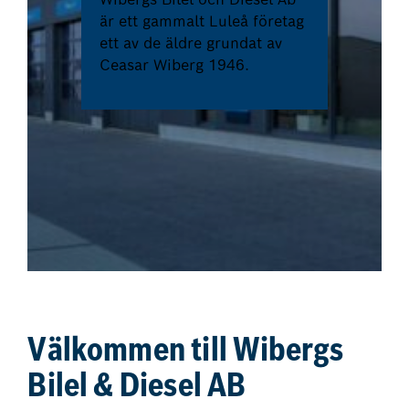
är ett gammalt Luleå företag
ett av de äldre grundat av
Ceasar Wiberg 1946.
Välkommen till
Wibergs
Bilel & Diesel AB