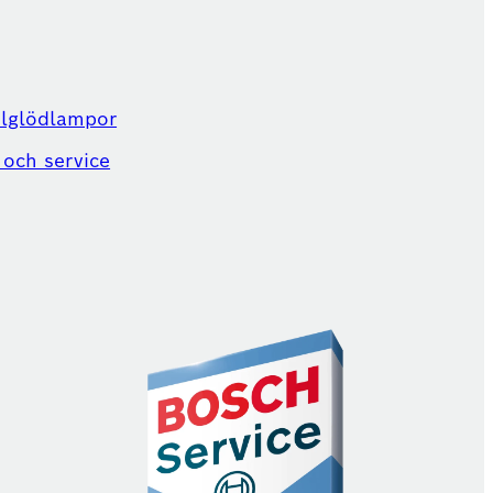
ilglödlampor
 och service