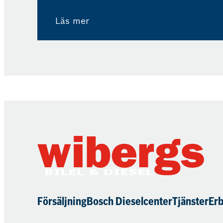
Läs mer
Försäljning
Bosch Dieselcenter
Tjänster
Er