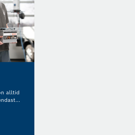
on alltid
endast
ögsta
rdet på