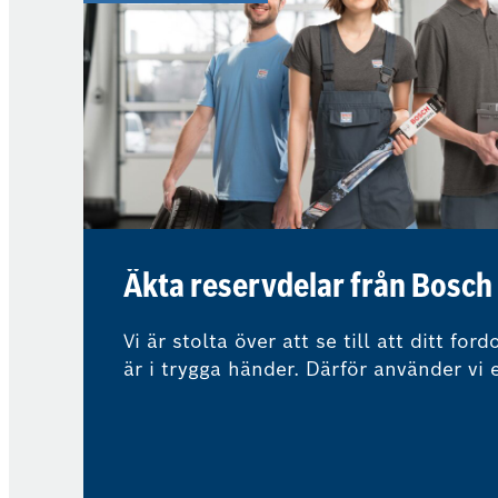
Äkta reservdelar från Bosch
Vi är stolta över att se till att ditt ford
är i trygga händer. Därför använder vi 
äkta reservdelar eller reservdelar av h
kvalitet för att hjälpa till att bevara vä
ditt fordon.