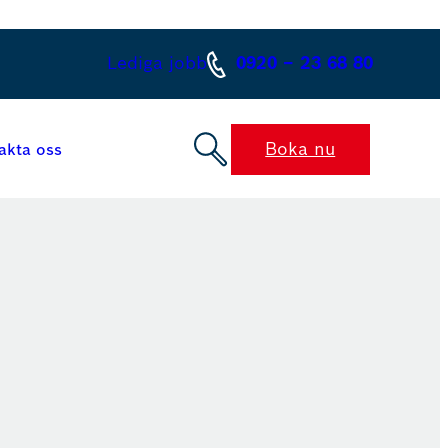
Lediga jobb
0920 – 23 68 80
Boka nu
akta oss