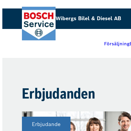
Hoppa
till
Wibergs Bilel & Diesel AB
innehåll
Försäljning
Erbjudanden
Erbjudande